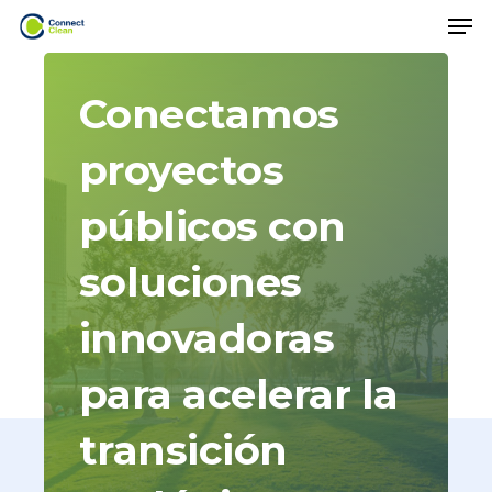
Menu
Skip
Menu
to
main
Conectamos
content
proyectos
públicos
con
soluciones
innovadoras
para
acelerar
la
transición