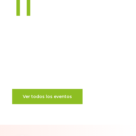
11
Eventos en los que puedes participar
Generamos impacto a través
de la colaboración
cualificada
Ver todos los eventos