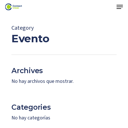
Menu
Skip
Menu
to
main
Category
content
Evento
Archives
No hay archivos que mostrar.
Categories
No hay categorías